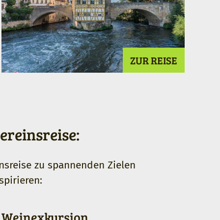
ZUR REISE
ereinsreise:
insreise zu spannenden Zielen
spirieren:
Weinexkursion
We