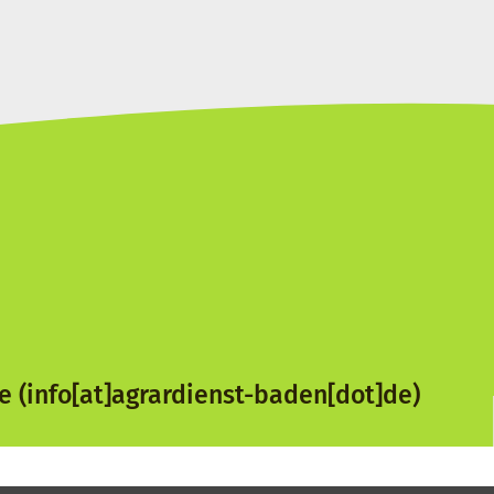
e
(info[at]agrardienst-baden[dot]de)