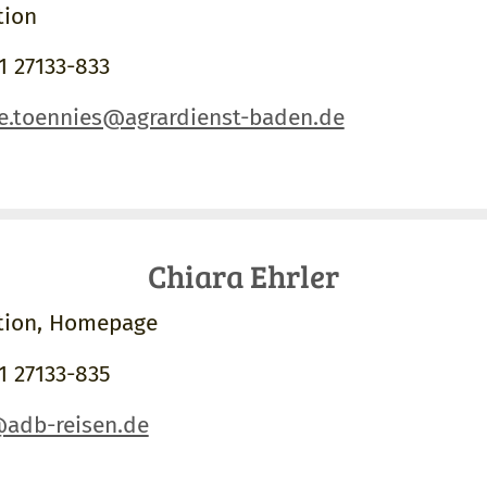
tion
1 27133-833
e.toennies@agrardienst-baden.de
Chiara Ehrler
tion, Homepage
1 27133-835
@adb-reisen.de