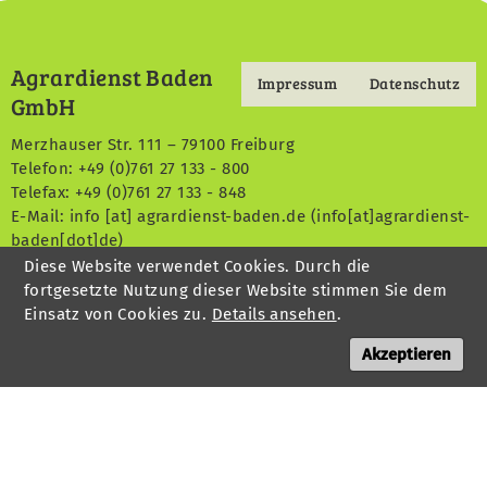
Agrardienst Baden
Impressum
Datenschutz
Footermenu
GmbH
Merzhauser Str. 111 – 79100 Freiburg
Telefon: +49 (0)761 27 133 - 800
Telefax: +49 (0)761 27 133 - 848
E-Mail:
info
[at]
agrardienst-baden.de
(info[at]agrardienst-
baden[dot]de)
Diese Website verwendet Cookies. Durch die
fortgesetzte Nutzung dieser Website stimmen Sie dem
Einsatz von Cookies zu.
Details ansehen
.
Agrardienst Baden
ist eine Tochterfirma
Akzeptieren
des BLHV: