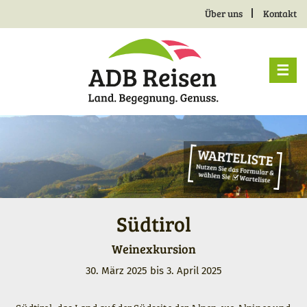
Skip
Über uns
Kontakt
Metamenu
to
main
Gruppenreisen
navigation
☰
Südtirol
Weinexkursion
30. März 2025
bis
3. April 2025