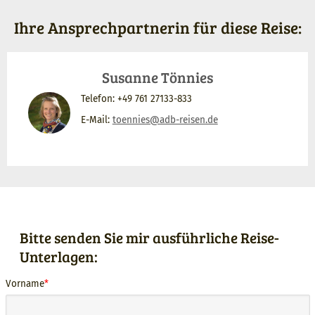
Ihre Ansprechpartnerin für diese Reise:
Susanne Tönnies
Telefon: +49 761 27133-833
E-Mail:
toennies@adb-reisen.de
Formulartitel
Bitte senden Sie mir ausführliche Reise-
Unterlagen:
ormularfelder
traße
LZ
and
Vorname
ummer
rt