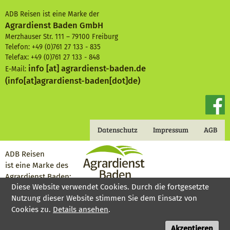
ADB Reisen ist eine Marke der
Agrardienst Baden GmbH
Merzhauser Str. 111 – 79100 Freiburg
Telefon: +49 (0)761 27 133 - 835
Telefax: +49 (0)761 27 133 - 848
info
[at]
agrardienst-baden.de
E-Mail:
(info[at]agrardienst-baden[dot]de)
Datenschutz
Impressum
AGB
Footermenu
Gruppenreisen
ADB Reisen
ist eine Marke des
Agrardienst Baden:
Diese Website verwendet Cookies. Durch die fortgesetzte
Nutzung dieser Website stimmen Sie dem Einsatz von
Mitgliedschaften:
Cookies zu.
Details ansehen
.
Akzeptieren